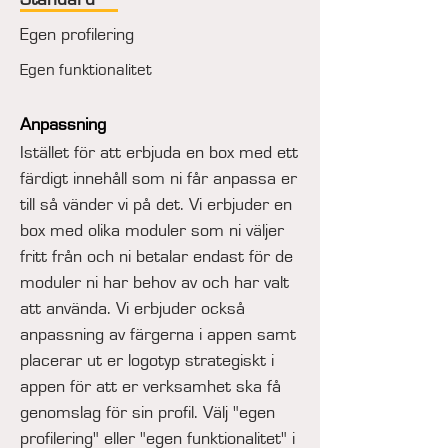
Egen p
rofilering
Egen f
unktionalitet
Anpa
ssning
I
stället för att erbju
da en box med ett
färdigt innehåll som ni får anpassa er
till så vänder vi på det. Vi erbjuder en
box med olika moduler som ni väljer
fritt från och ni betalar enda
st för de
moduler ni har behov av och har valt
att använda. Vi erbjuder också
anpassning av färgerna i appen samt
placerar ut er logotyp strategiskt i
appen för att er v
erksamhet ska få
genomslag för sin profil. Välj "egen
profilering" eller "egen funktionalitet" i