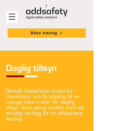
Boka visning
Daglig tillsyn
Beställ Addsafetys modul för
checklistor och få tillgång till en
mängd olika mallar för daglig
tillsyn. Kom igång snabbt med ett
smidigt verktyg för en effektivare
vardag.