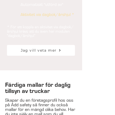
Automatiskt "utförd av"
Aktivitet via dagbok/årshjul *
* För att koppla en aktivitet via dagbok/
årshjul krävs att du även har modulen
"dagbok/årshjul"
Jag vill veta mer
Färdiga mallar för daglig
tillsyn av truckar
Skapar du en företagsprofil hos oss
på Add safety så finner du också
mallar för en mängd olika behov. Har
du inte själv en mall som du vill